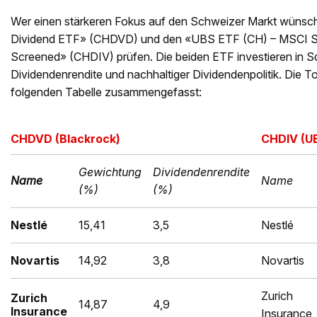
Wer einen stärkeren Fokus auf den Schweizer Markt wünsch
Dividend ETF» (CHDVD) und den «UBS ETF (CH) – MSCI Sw
Screened» (CHDIV) prüfen. Die beiden ETF investieren in S
Dividendenrendite und nachhaltiger Dividendenpolitik. Die To
folgenden Tabelle zusammengefasst:
CHDVD (Blackrock)
CHDIV (U
Gewichtung
Dividendenrendite
Name
Name
(%)
(%)
Nestlé
15,41
3,5
Nestlé
Novartis
14,92
3,8
Novartis
Zurich
Zurich
14,87
4,9
Insurance
Insurance