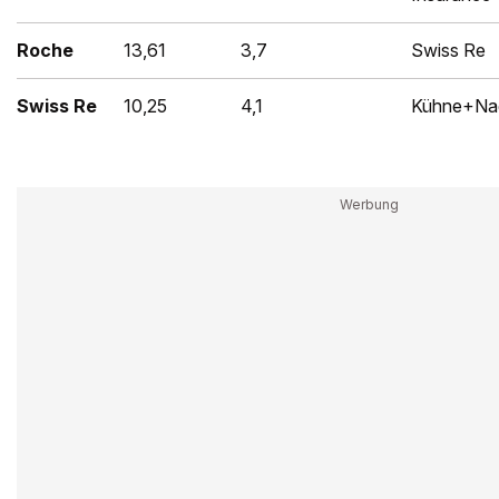
Roche
13,61
3,7
Swiss Re
Swiss Re
10,25
4,1
Kühne+Na