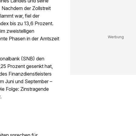
ines Landes und seine
 Nachdem der Zollstreit
ammt war, fiel der
ex bis zu 13,6 Prozent.
im zweistelligen
ente Phasen in der Amtszeit
ionalbank (SNB) den
,25 Prozent gesenkt hat,
des Finanzdienstleisters
im Juni und September –
ie Folge: Zinstragende
.
iten sprechen für