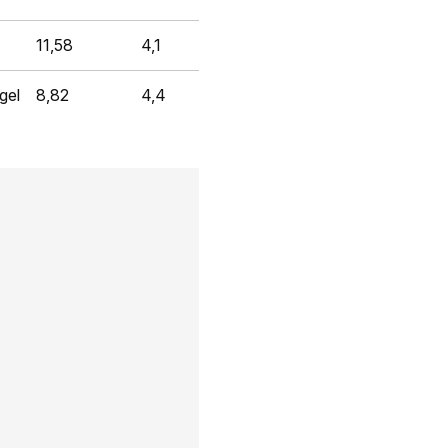
11,58
4,1
gel
8,82
4,4