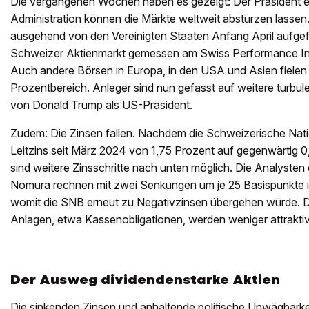
Die vergangenen Wochen haben es gezeigt: Der Präsident e
Administration können die Märkte weltweit abstürzen lassen.
ausgehend von den Vereinigten Staaten Anfang April aufgefl
Schweizer Aktienmarkt gemessen am Swiss Performance Ind
Auch andere Börsen in Europa, in den USA und Asien fielen 
Prozentbereich. Anleger sind nun gefasst auf weitere turbul
von Donald Trump als US-Präsident.
Zudem: Die Zinsen fallen. Nachdem die Schweizerische Nat
Leitzins seit März 2024 von 1,75 Prozent auf gegenwärtig 0
sind weitere Zinsschritte nach unten möglich. Die Analysten 
Nomura rechnen mit zwei Senkungen um je 25 Basispunkte 
womit die SNB erneut zu Negativzinsen übergehen würde. D
Anlagen, etwa Kassenobligationen, werden weniger attraktiv
Der Ausweg dividendenstarke Aktien
Die sinkenden Zinsen und anhaltende politische Unwägbarke