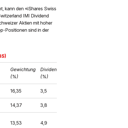
t, kann den «iShares Swiss
itzerland IMI Dividend
chweizer Aktien mit hoher
p-Positionen sind in der
BS)
Gewichtung
Dividendenrendite
(%)
(%)
16,35
3,5
14,37
3,8
13,53
4,9