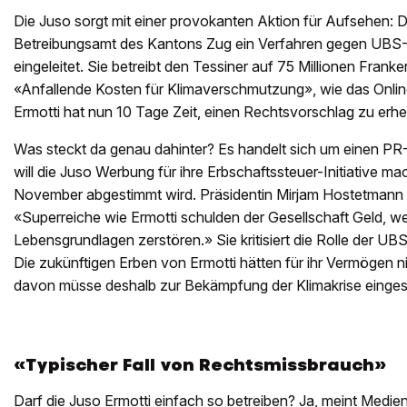
Die Juso sorgt mit einer provokanten Aktion für Aufsehen: Di
Betreibungsamt des Kantons Zug ein Verfahren gegen UBS-C
eingeleitet. Sie betreibt den Tessiner auf 75 Millionen Frank
«Anfallende Kosten für Klimaverschmutzung», wie das Onlin
Ermotti hat nun 10 Tage Zeit, einen Rechtsvorschlag zu erh
Was steckt da genau dahinter? Es handelt sich um einen PR-
will die Juso Werbung für ihre Erbschaftssteuer-Initiative ma
November abgestimmt wird. Präsidentin Mirjam Hostetmann (
«Superreiche wie Ermotti schulden der Gesellschaft Geld, wei
Lebensgrundlagen zerstören.» Sie kritisiert die Rolle der UBS 
Die zukünftigen Erben von Ermotti hätten für ihr Vermögen nic
davon müsse deshalb zur Bekämpfung der Klimakrise einges
«Typischer Fall von Rechtsmissbrauch»
Darf die Juso Ermotti einfach so betreiben? Ja, meint Medie