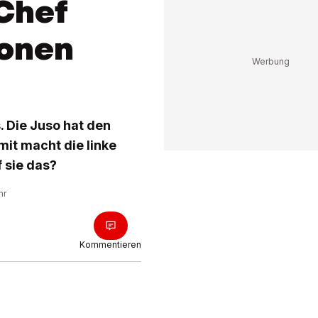
Chef
ionen
. Die Juso hat den
mit macht die linke
 sie das?
hr
Kommentieren