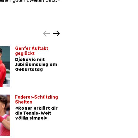
einen guten zweiten Satz.»
Genfer Auftakt
Nächstes
geglückt
Klaute T
Djokovic mit
Giorgi s
Jubiläumssieg am
Villa hal
Geburtstag
Federer-Schützling
Shelton
«Roger erklärt dir
die Tennis-Welt
völlig simpel»