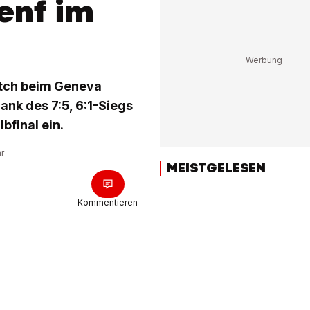
enf im
atch beim Geneva
ank des 7:5, 6:1-Siegs
bfinal ein.
hr
MEISTGELESEN
Kommentieren