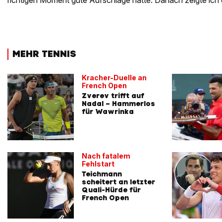
richtigen Moment gute Aufschläge hatte. Danach zeigte ich 
MEHR TENNIS
Kracher-Duelle an
French Open
Zverev trifft auf
Nadal – Hammerlos
für Wawrinka
Nach fatalem
Fehlstart
Teichmann
scheitert an letzter
Quali-Hürde für
French Open