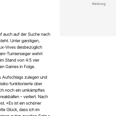
nf auch auf der Suche nach
eht. Unter garstigen,
x-Vives diesbezüglich
lam-Turniersieger wehrt
im Stand von 4:5 vier
ben Games in Folge.
s Aufschlags zulegen und
iko funktionierte über
eich noch ein umkämpftes
eakbällen – verliert. Nach
st. «Es ist ein schöner
tte Glück, dass ich im