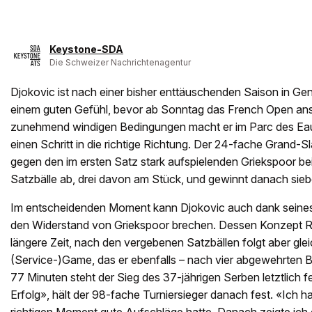
Keystone-SDA
Die Schweizer Nachrichtenagentur
Djokovic ist nach einer bisher enttäuschenden Saison in Ge
einem guten Gefühl, bevor ab Sonntag das French Open anst
zunehmend windigen Bedingungen macht er im Parc des Eau
einen Schritt in die richtige Richtung. Der 24-fache Grand-S
gegen den im ersten Satz stark aufspielenden Griekspoor be
Satzbälle ab, drei davon am Stück, und gewinnt danach sie
Im entscheidenden Moment kann Djokovic auch dank seine
den Widerstand von Griekspoor brechen. Dessen Konzept Ris
längere Zeit, nach den vergebenen Satzbällen folgt aber gl
(Service-)Game, das er ebenfalls – nach vier abgewehrten Br
77 Minuten steht der Sieg des 37-jährigen Serben letztlich fe
Erfolg», hält der 98-fache Turniersieger danach fest. «Ich ha