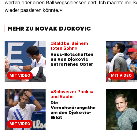
werfen oder einen Ball wegschiessen darf. Ich machte mir 
wieder passieren könnte.»
MEHR ZU NOVAK DJOKOVIC
«Bald bei deinem
toten Sohn»
Hass-Botschaften
an von Djokovic
getroffenes Opfer
MIT VIDEO
MIT VIDEO
«Schweizer Päckli»
und Rache
Die
Verschwörungstheorien
um den Djokovic-
Eklat
MIT VIDEO