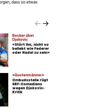
Sorgen, dass so etwas
Becker über
PODCAST
Djokovic
Pro und 
«Stört ihn, nicht so
«Djokov
beliebt wie Federer
viel zu h
oder Nadal zu sein»
bestraf
«Quotenmänner»
Serben 
nach Ska
Ombudsstelle rügt
SRF-Comedians
«Roger 
wegen Djokovic-
wäre nic
Kritik
disqualif
worden
MIT VIDEO