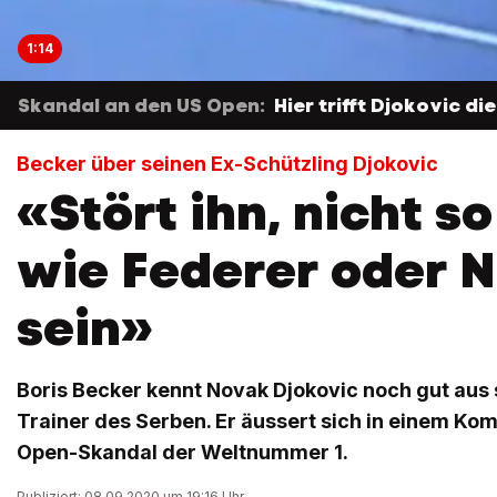
1:14
Skandal an den US Open:
Hier trifft Djokovic di
Becker über seinen Ex-Schützling Djokovic
«Stört ihn, nicht so
wie Federer oder N
sein»
Boris Becker kennt Novak Djokovic noch gut aus 
Trainer des Serben. Er äussert sich in einem K
Open-Skandal der Weltnummer 1.
Publiziert: 08.09.2020 um 19:16 Uhr