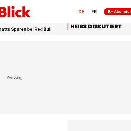
DE
FR
Abonnie
HEISS DISKUTIERT
atts Spuren bei Red Bull