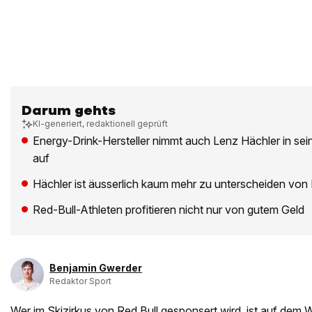
Darum gehts
KI-generiert, redaktionell geprüft
Energy-Drink-Hersteller nimmt auch Lenz Hächler in seine
auf
Hächler ist äusserlich kaum mehr zu unterscheiden vo
Red-Bull-Athleten profitieren nicht nur von gutem Geld
Benjamin Gwerder
Redaktor Sport
Wer im Skizirkus von Red Bull gesponsert wird, ist auf dem 