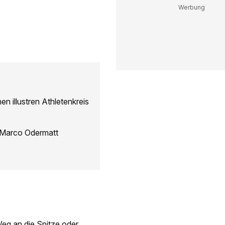
n illustren Athletenkreis
n Marco Odermatt
Weg an die Spitze oder