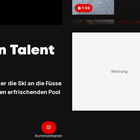
1:08
Swiss-Sk
des Jahr
Das sag
Odermatt
n Talent
neusten
Auszeic
1:01
Vulkanau
Haiattac
So verbr
r die Ski an die Füsse
Ski-Stars
Ferien
den erfrischenden Pool
0:45
Speziell
mit Scha
Ski-Stars
sich be
Kommentieren
Rennen