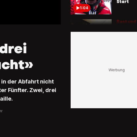
Start
1:04
Rast und
So werd
Slalom-H
empfan
drei
1:35
acht»
Holdener
Silbermed
«Habe K
n der Abfahrt nicht
gesagt,
ich sehr
r Fünfter. Zwei, drei
emotion
ille.
1:48
hr
Schreck
Ski-WM
Fahrer c
beinahe 
gestürz