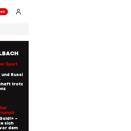
ren
ALBACH
der Sport
 und Russi
e
haft trotz
enz
cher
riumph
Gold!» –
e sich
 vor dem