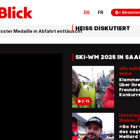
DE
FR
Abonnie
HEISS DISKUTIERT
ster Medaille in Abfahrt enttäuscht
SKI-WM 2025 IN SA
«So soll 
sein»
Klammer
über ihr
Freundsc
Konkurr
2:15
Historis
Slalom-T
«Go for 
das sagt
Meillard