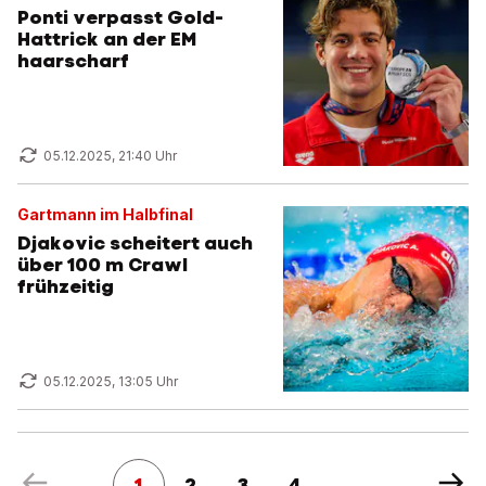
Ponti verpasst Gold-
Hattrick an der EM
haarscharf
05.12.2025, 21:40 Uhr
Gartmann im Halbfinal
Djakovic scheitert auch
über 100 m Crawl
frühzeitig
05.12.2025, 13:05 Uhr
1
2
3
4
...