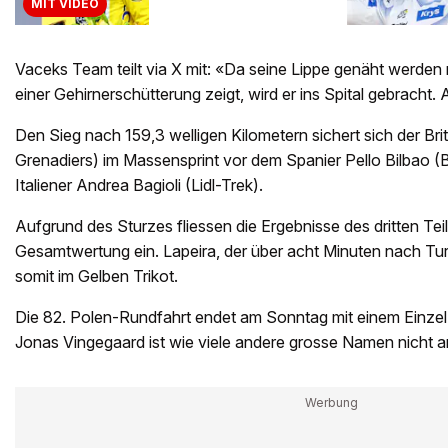
MIT VIDEO
Vaceks Team teilt via X mit: «Da seine Lippe genäht werde
einer Gehirnerschütterung zeigt, wird er ins Spital gebracht.
Den Sieg nach 159,3 welligen Kilometern sichert sich der Bri
Grenadiers) im Massensprint vor dem Spanier Pello Bilbao (
Italiener Andrea Bagioli (Lidl-Trek).
Aufgrund des Sturzes fliessen die Ergebnisse des dritten Teil
Gesamtwertung ein. Lapeira, der über acht Minuten nach Turn
somit im Gelben Trikot.
Die 82. Polen-Rundfahrt endet am Sonntag mit einem Einzelz
Jonas Vingegaard ist wie viele andere grosse Namen nicht a