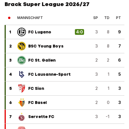
Brack Super League 2026/27
MANNSCHAFT
SP
TD
PT
1
FC Lugano
4
:
0
3
8
9
2
BSC Young Boys
3
8
7
3
FC St. Gallen
2
2
6
4
FC Lausanne-Sport
3
1
5
5
FC Sion
2
1
3
6
FC Basel
2
0
3
7
Servette FC
3
-1
3