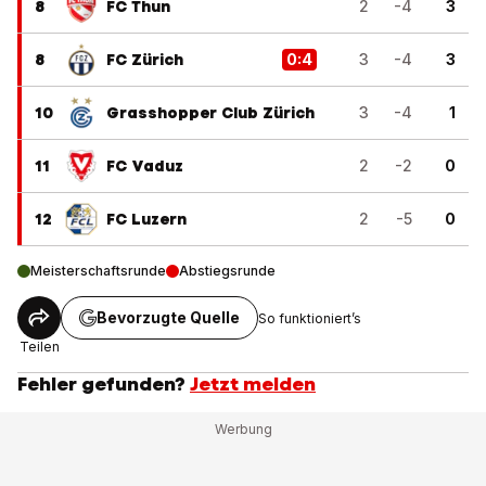
8
FC Thun
2
-4
3
8
FC Zürich
0
:
4
3
-4
3
10
Grasshopper Club Zürich
3
-4
1
11
FC Vaduz
2
-2
0
12
FC Luzern
2
-5
0
Meisterschaftsrunde
Abstiegsrunde
Bevorzugte Quelle
So funktioniert’s
Teilen
Fehler gefunden?
Jetzt melden