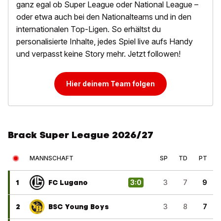
ganz egal ob Super League oder National League –
oder etwa auch bei den Nationalteams und in den
internationalen Top-Ligen. So erhältst du
personalisierte Inhalte, jedes Spiel live aufs Handy
und verpasst keine Story mehr. Jetzt followen!
Hier deinem Team folgen
Brack Super League 2026/27
MANNSCHAFT
SP
TD
PT
1
FC Lugano
3
:
0
3
7
9
2
BSC Young Boys
3
8
7