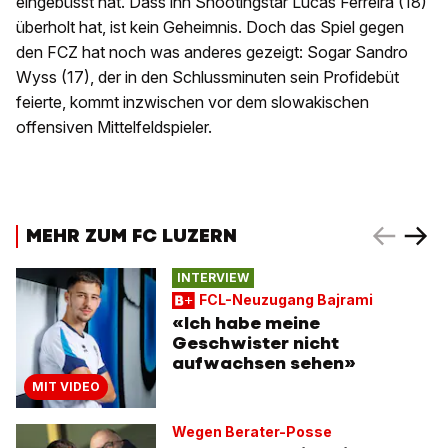
eingebüsst hat. Dass ihn Shootingstar Lucas Ferreira (18)
überholt hat, ist kein Geheimnis. Doch das Spiel gegen
den FCZ hat noch was anderes gezeigt: Sogar Sandro
Wyss (17), der in den Schlussminuten sein Profidebüt
feierte, kommt inzwischen vor dem slowakischen
offensiven Mittelfeldspieler.
MEHR ZUM FC LUZERN
INTERVIEW
FCL-Neuzugang Bajrami
«Ich habe meine
Geschwister nicht
aufwachsen sehen»
MIT VIDEO
Wegen Berater-Posse