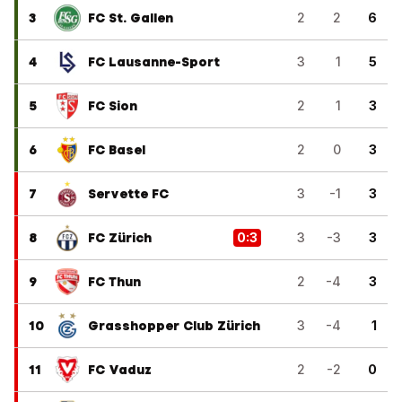
3
FC St. Gallen
2
2
6
4
FC Lausanne-Sport
3
1
5
5
FC Sion
2
1
3
6
FC Basel
2
0
3
7
Servette FC
3
-1
3
8
FC Zürich
0
:
3
3
-3
3
9
FC Thun
2
-4
3
10
Grasshopper Club Zürich
3
-4
1
11
FC Vaduz
2
-2
0