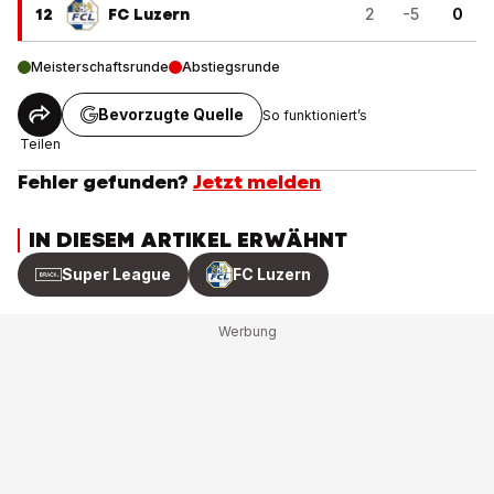
12
FC Luzern
2
-5
0
Meisterschaftsrunde
Abstiegsrunde
Bevorzugte Quelle
So funktioniert’s
Teilen
Fehler gefunden?
Jetzt melden
IN DIESEM ARTIKEL ERWÄHNT
Super League
FC Luzern