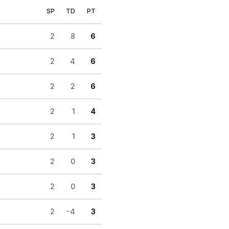
SP
TD
PT
2
8
6
2
4
6
2
2
6
2
1
4
2
1
3
2
0
3
2
0
3
2
-4
3