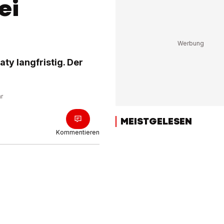
ei
y langfristig. Der
hr
MEISTGELESEN
Kommentieren