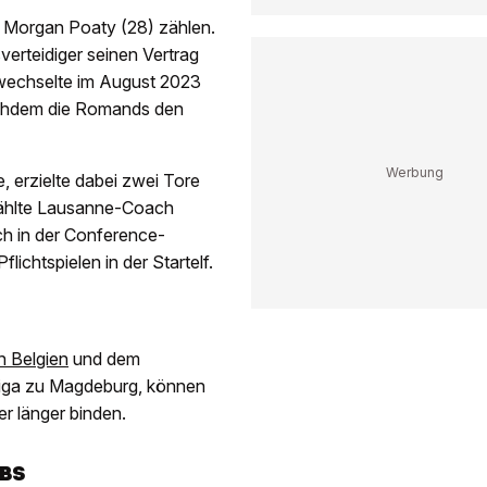
n Morgan Poaty (28) zählen.
erteidiger seinen Vertrag
 wechselte im August 2023
achdem die Romands den
, erzielte dabei zwei Tore
 zählte Lausanne-Coach
uch in der Conference-
lichtspielen in der Startelf.
 Belgien
und dem
liga zu Magdeburg, können
r länger binden.
BS