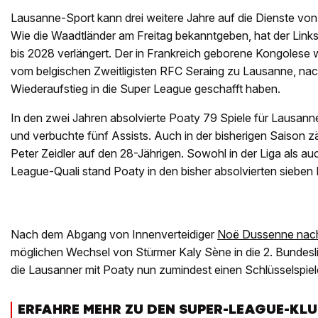
Lausanne-Sport kann drei weitere Jahre auf die Dienste vo
Wie die Waadtländer am Freitag bekanntgeben, hat der Linksv
bis 2028 verlängert. Der in Frankreich geborene Kongolese
vom belgischen Zweitligisten RFC Seraing zu Lausanne, n
Wiederaufstieg in die Super League geschafft haben.
In den zwei Jahren absolvierte Poaty 79 Spiele für Lausanne
und verbuchte fünf Assists. Auch in der bisherigen Saison
Peter Zeidler auf den 28-Jährigen. Sowohl in der Liga als a
League-Quali stand Poaty in den bisher absolvierten sieben Pf
Nach dem Abgang von Innenverteidiger
Noë Dussenne nach
möglichen Wechsel von Stürmer Kaly Sène in die 2. Bundes
die Lausanner mit Poaty nun zumindest einen Schlüsselspiele
ERFAHRE MEHR ZU DEN SUPER-LEAGUE-KLU