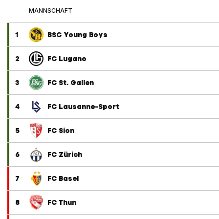
MANNSCHAFT
1
BSC Young Boys
2
FC Lugano
3
FC St. Gallen
4
FC Lausanne-Sport
5
FC Sion
6
FC Zürich
7
FC Basel
8
FC Thun