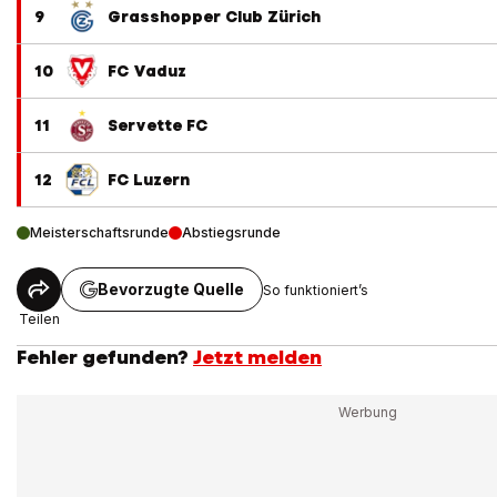
9
Grasshopper Club Zürich
10
FC Vaduz
11
Servette FC
12
FC Luzern
Meisterschaftsrunde
Abstiegsrunde
Bevorzugte Quelle
So funktioniert’s
Teilen
Fehler gefunden?
Jetzt melden