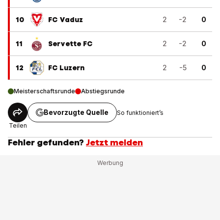
10
FC Vaduz
2
-2
0
11
Servette FC
2
-2
0
12
FC Luzern
2
-5
0
Meisterschaftsrunde
Abstiegsrunde
Bevorzugte Quelle
So funktioniert’s
Teilen
Fehler gefunden?
Jetzt melden