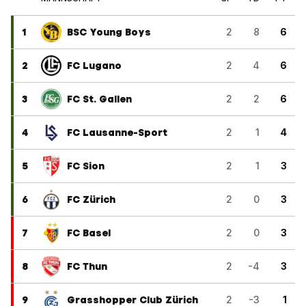
1
BSC Young Boys
2
8
6
2
FC Lugano
2
4
6
3
FC St. Gallen
2
2
6
4
FC Lausanne-Sport
2
1
4
5
FC Sion
2
1
3
6
FC Zürich
2
0
3
7
FC Basel
2
0
3
8
FC Thun
2
-4
3
9
Grasshopper Club Zürich
2
-3
1