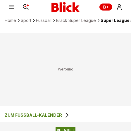
Home
Sport
Fussball
Brack Super League
Super League: 
ZUM FUSSBALL-KALENDER
3
:
2
FC SION
FC ST. GALLEN
BEENDET