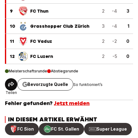
9
FC Thun
2
-4
3
10
Grasshopper Club Zürich
3
-4
1
11
FC Vaduz
2
-2
0
12
FC Luzern
2
-5
0
Meisterschaftsrunde
Abstiegsrunde
Bevorzugte Quelle
So funktioniert’s
Teilen
Fehler gefunden?
Jetzt melden
IN DIESEM ARTIKEL ERWÄHNT
FC Sion
FC St. Gallen
Super League