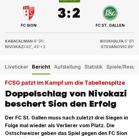
3
:
2
FC SION
FC ST. GALLEN
KABACALMAN
9' (P)
BOUKHALFA
5' (P)
NIVOKAZI
42', 45'+3
STEVANOVIC
89'
Liveticker
Bericht
Aufstellung
Statistik
Spiele/Result
FCSG patzt im Kampf um die Tabellenspitze
Doppelschlag von Nivokazi
beschert Sion den Erfolg
Der FC St. Gallen muss nach zuletzt drei Siegen in
Folge mal wieder als Verlierer vom Platz. Die
Ostschweizer geben das Spiel gegen den FC Sion