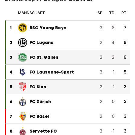
MANNSCHAFT
SP
TD
PT
1
BSC Young Boys
3
8
7
2
FC Lugano
2
4
6
3
FC St. Gallen
2
2
6
4
FC Lausanne-Sport
3
1
5
5
FC Sion
2
1
3
6
FC Zürich
2
0
3
7
FC Basel
2
0
3
8
Servette FC
3
-1
3