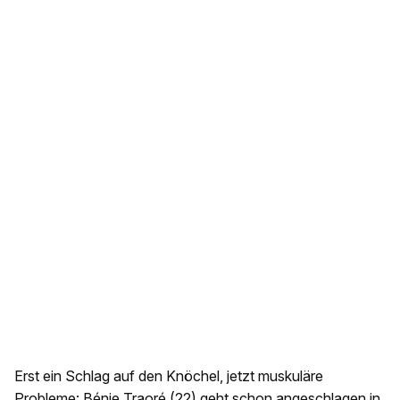
Erst ein Schlag auf den Knöchel, jetzt muskuläre
Probleme: Bénie Traoré (22) geht schon angeschlagen in