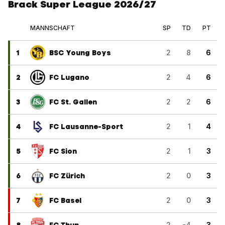
Brack Super League 2026/27
MANNSCHAFT
SP
TD
PT
1
BSC Young Boys
2
8
6
2
FC Lugano
2
4
6
3
FC St. Gallen
2
2
6
4
FC Lausanne-Sport
2
1
4
5
FC Sion
2
1
3
6
FC Zürich
2
0
3
7
FC Basel
2
0
3
8
FC Thun
2
-4
3