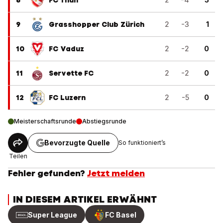
9
Grasshopper Club Zürich
2
-3
1
10
FC Vaduz
2
-2
0
11
Servette FC
2
-2
0
12
FC Luzern
2
-5
0
Meisterschaftsrunde
Abstiegsrunde
Bevorzugte Quelle
So funktioniert’s
Teilen
Fehler gefunden?
Jetzt melden
IN DIESEM ARTIKEL ERWÄHNT
Super League
FC Basel