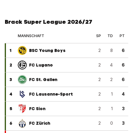
Brack Super League 2026/27
MANNSCHAFT
SP
TD
PT
1
BSC Young Boys
2
8
6
2
FC Lugano
2
4
6
3
FC St. Gallen
2
2
6
4
FC Lausanne-Sport
2
1
4
5
FC Sion
2
1
3
6
FC Zürich
2
0
3