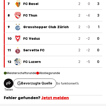
7
FC Basel
2
0
3
8
FC Thun
2
-4
3
9
Grasshopper Club Zürich
2
-3
1
10
FC Vaduz
2
-2
0
11
Servette FC
2
-2
0
12
FC Luzern
2
-5
0
Meisterschaftsrunde
Abstiegsrunde
Bevorzugte Quelle
So funktioniert’s
Teilen
Fehler gefunden?
Jetzt melden