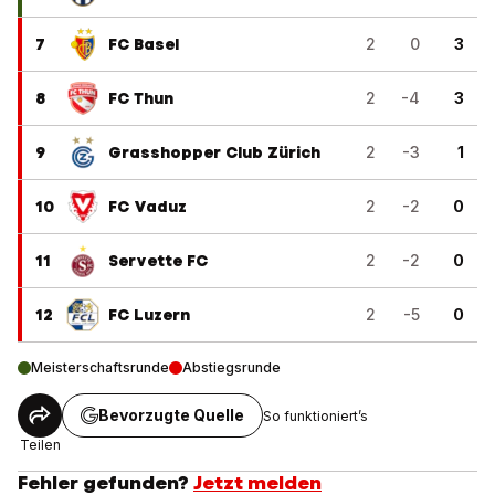
7
FC Basel
2
0
3
8
FC Thun
2
-4
3
9
Grasshopper Club Zürich
2
-3
1
10
FC Vaduz
2
-2
0
11
Servette FC
2
-2
0
12
FC Luzern
2
-5
0
Meisterschaftsrunde
Abstiegsrunde
Bevorzugte Quelle
So funktioniert’s
Teilen
Fehler gefunden?
Jetzt melden