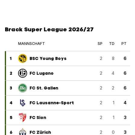
Brack Super League 2026/27
MANNSCHAFT
SP
TD
PT
1
BSC Young Boys
2
8
6
2
FC Lugano
2
4
6
3
FC St. Gallen
2
2
6
4
FC Lausanne-Sport
2
1
4
5
FC Sion
2
1
3
6
FC Zürich
2
0
3