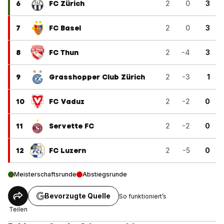
6
FC Zürich
2
0
3
7
FC Basel
2
0
3
8
FC Thun
2
-4
3
9
Grasshopper Club Zürich
2
-3
1
10
FC Vaduz
2
-2
0
11
Servette FC
2
-2
0
12
FC Luzern
2
-5
0
Meisterschaftsrunde
Abstiegsrunde
Bevorzugte Quelle
So funktioniert’s
Teilen