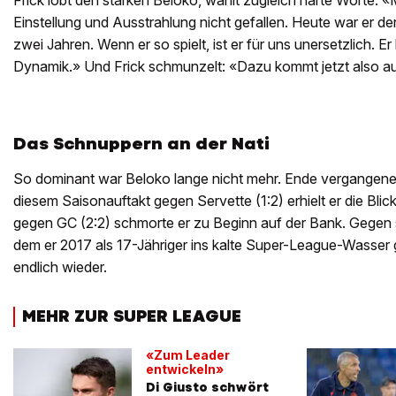
Frick lobt den starken Beloko, wählt zugleich harte Worte: «M
Einstellung und Ausstrahlung nicht gefallen. Heute war er de
zwei Jahren. Wenn er so spielt, ist er für uns unersetzlich. Er
Dynamik.» Und Frick schmunzelt: «Dazu kommt jetzt also a
Das Schnuppern an der Nati
So dominant war Beloko lange nicht mehr. Ende vergangener 
diesem Saisonauftakt gegen Servette (1:2) erhielt er die Bli
gegen GC (2:2) schmorte er zu Beginn auf der Bank. Gegen 
dem er 2017 als 17-Jähriger ins kalte Super-League-Wasser
endlich wieder.
MEHR ZUR SUPER LEAGUE
«Zum Leader
entwickeln»
Di Giusto schwört