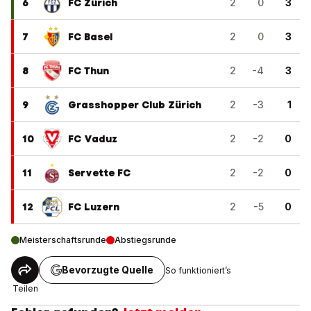
6
FC Zürich
2
0
3
7
FC Basel
2
0
3
8
FC Thun
2
-4
3
9
Grasshopper Club Zürich
2
-3
1
10
FC Vaduz
2
-2
0
11
Servette FC
2
-2
0
12
FC Luzern
2
-5
0
Meisterschaftsrunde
Abstiegsrunde
Bevorzugte Quelle
So funktioniert’s
Teilen