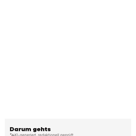
Darum gehts
KI-generiert, redaktionell geprüft