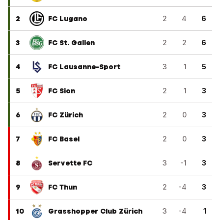
2
FC Lugano
2
4
6
3
FC St. Gallen
2
2
6
4
FC Lausanne-Sport
3
1
5
5
FC Sion
2
1
3
6
FC Zürich
2
0
3
7
FC Basel
2
0
3
8
Servette FC
3
-1
3
9
FC Thun
2
-4
3
10
Grasshopper Club Zürich
3
-4
1