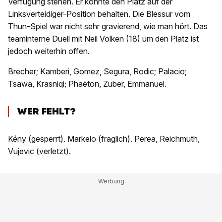
Verfügung stehen. Er könnte den Platz auf der
Linksverteidiger-Position behalten. Die Blessur vom
Thun-Spiel war nicht sehr gravierend, wie man hört. Das
teaminterne Duell mit Neil Volken (18) um den Platz ist
jedoch weiterhin offen.
Brecher; Kamberi, Gomez, Segura, Rodic; Palacio;
Tsawa, Krasniqi; Phaëton, Zuber, Emmanuel.
WER FEHLT?
Kény (gesperrt). Markelo (fraglich). Perea, Reichmuth,
Vujevic (verletzt).