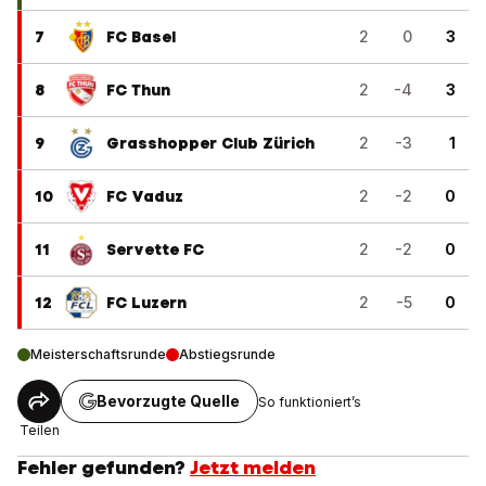
7
FC Basel
2
0
3
8
FC Thun
2
-4
3
9
Grasshopper Club Zürich
2
-3
1
10
FC Vaduz
2
-2
0
11
Servette FC
2
-2
0
12
FC Luzern
2
-5
0
Meisterschaftsrunde
Abstiegsrunde
Bevorzugte Quelle
So funktioniert’s
Teilen
Fehler gefunden?
Jetzt melden