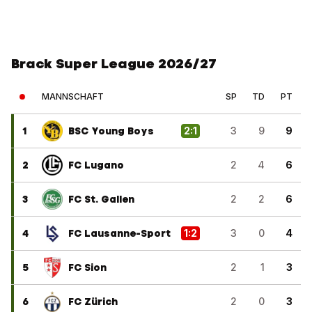
Brack Super League 2026/27
MANNSCHAFT
SP
TD
PT
1
BSC Young Boys
2
:
1
3
9
9
2
FC Lugano
2
4
6
3
FC St. Gallen
2
2
6
4
FC Lausanne-Sport
1
:
2
3
0
4
5
FC Sion
2
1
3
6
FC Zürich
2
0
3