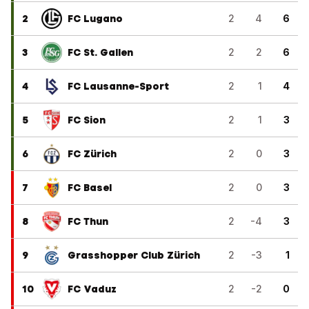
2
FC Lugano
2
4
6
3
FC St. Gallen
2
2
6
4
FC Lausanne-Sport
2
1
4
5
FC Sion
2
1
3
6
FC Zürich
2
0
3
7
FC Basel
2
0
3
8
FC Thun
2
-4
3
9
Grasshopper Club Zürich
2
-3
1
10
FC Vaduz
2
-2
0