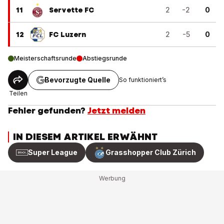
11
Servette FC
2
-2
0
12
FC Luzern
2
-5
0
Meisterschaftsrunde
Abstiegsrunde
Bevorzugte Quelle
So funktioniert’s
Teilen
Fehler gefunden?
Jetzt melden
IN DIESEM ARTIKEL ERWÄHNT
Super League
Grasshopper Club Zürich