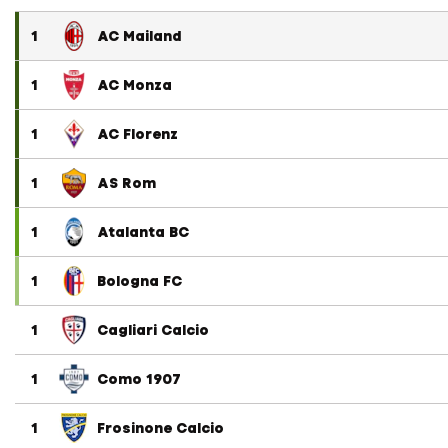
1
AC Mailand
1
AC Monza
1
AC Florenz
1
AS Rom
1
Atalanta BC
1
Bologna FC
1
Cagliari Calcio
1
Como 1907
1
Frosinone Calcio