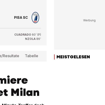
PISA SC
CUADRADO
60' (P)
NZOLA
86'
e/Resultate
Tabelle
Infos
MEISTGELESEN
miere
et Milan