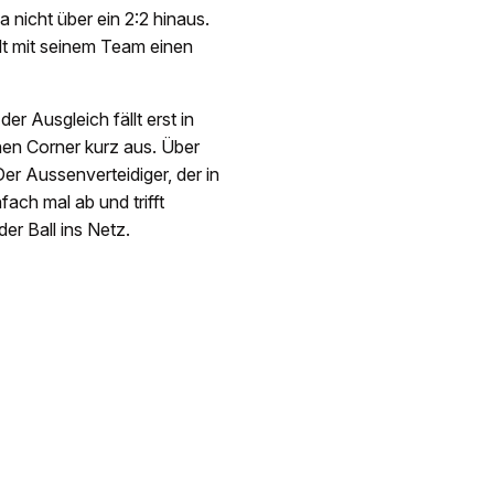
nicht über ein 2:2 hinaus.
holt mit seinem Team einen
r Ausgleich fällt erst in
inen Corner kurz aus. Über
r Aussenverteidiger, der in
ach mal ab und trifft
der Ball ins Netz.