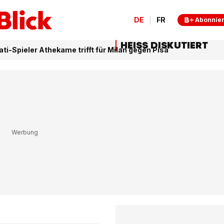
DE
FR
Abonnie
HEISS DISKUTIERT
ati-Spieler Athekame trifft für Milan gegen Pisa