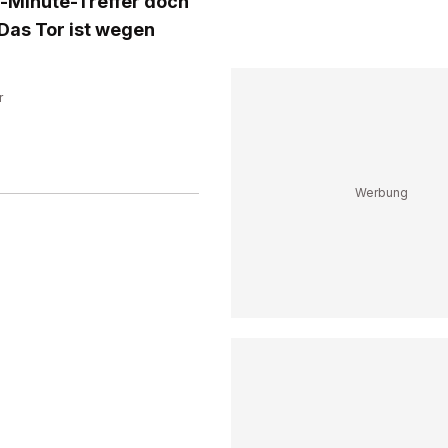
t-Minute-Treffer doch
Das Tor ist wegen
r