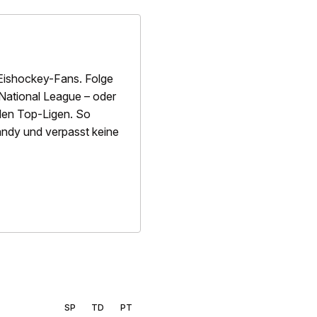
Eishockey-Fans. Folge
National League – oder
alen Top-Ligen. So
 Handy und verpasst keine
SP
TD
PT