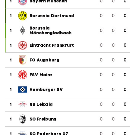
1
Bayern München
0
0
0
1
Borussia Dortmund
0
0
0
Borussia
1
0
0
0
Mönchengladbach
1
Eintracht Frankfurt
0
0
0
1
FC Augsburg
0
0
0
1
FSV Mainz
0
0
0
1
Hamburger SV
0
0
0
1
RB Leipzig
0
0
0
1
SC Freiburg
0
0
0
1
SC Paderborn 07
0
0
0