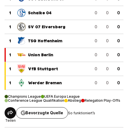
1
Schalke 04
0
0
0
1
SV 07 Elversberg
0
0
0
1
TSG Hoffenheim
0
0
0
1
Union Berlin
0
0
0
1
VfB Stuttgart
0
0
0
1
Werder Bremen
0
0
0
Champions League
UEFA Europa League
Conference League Qualifikation
Abstieg
Relegation Play-Offs
Bevorzugte Quelle
So funktioniert’s
Teilen