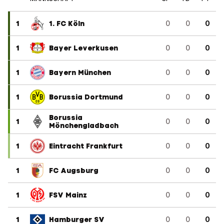
1
1. FC Köln
0
0
0
1
Bayer Leverkusen
0
0
0
1
Bayern München
0
0
0
1
Borussia Dortmund
0
0
0
Borussia
1
0
0
0
Mönchengladbach
1
Eintracht Frankfurt
0
0
0
1
FC Augsburg
0
0
0
1
FSV Mainz
0
0
0
1
Hamburger SV
0
0
0