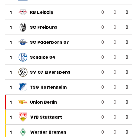
1
RB Leipzig
0
0
0
1
SC Freiburg
0
0
0
1
SC Paderborn 07
0
0
0
1
Schalke 04
0
0
0
1
SV 07 Elversberg
0
0
0
1
TSG Hoffenheim
0
0
0
1
Union Berlin
0
0
0
1
VfB Stuttgart
0
0
0
1
Werder Bremen
0
0
0