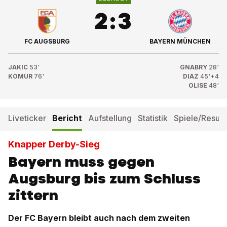
2
:
3
FC AUGSBURG
BAYERN MÜNCHEN
JAKIC
53'
GNABRY
28'
KÖMÜR
76'
DIAZ
45'+4
OLISE
48'
Liveticker
Bericht
Aufstellung
Statistik
Spiele/Result
Knapper Derby-Sieg
Bayern muss gegen
Augsburg bis zum Schluss
zittern
Der FC Bayern bleibt auch nach dem zweiten