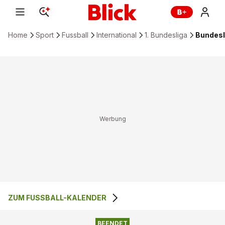
Home
Sport
Fussball
International
1. Bundesliga
Bundesl
ZUM FUSSBALL-KALENDER
2
:
3
FC AUGSBURG
BAYERN MÜNCHEN
BEENDET