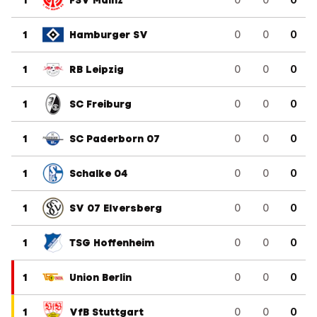
1
FSV Mainz
1
Hamburger SV
0
0
0
1
RB Leipzig
0
0
0
1
SC Freiburg
0
0
0
1
SC Paderborn 07
0
0
0
1
Schalke 04
0
0
0
1
SV 07 Elversberg
0
0
0
1
TSG Hoffenheim
0
0
0
1
Union Berlin
0
0
0
1
VfB Stuttgart
0
0
0