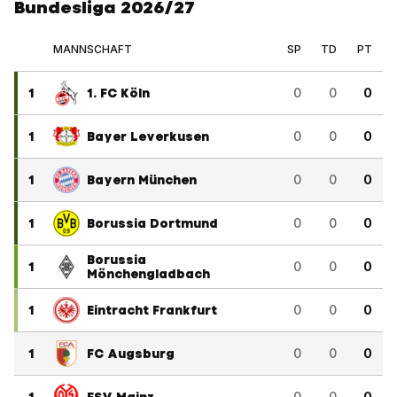
Bundesliga 2026/27
MANNSCHAFT
SP
TD
PT
1
1. FC Köln
0
0
0
1
Bayer Leverkusen
0
0
0
1
Bayern München
0
0
0
1
Borussia Dortmund
0
0
0
Borussia
1
0
0
0
Mönchengladbach
1
Eintracht Frankfurt
0
0
0
1
FC Augsburg
0
0
0
0
0
0