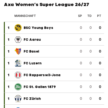
Axa Women’s Super League 26/27
MANNSCHAFT
SP
TD
PT
1
BSC Young Boys
0
0
0
1
FC Aarau
0
0
0
1
FC Basel
0
0
0
1
FC Luzern
0
0
0
1
FC Rapperswil-Jona
0
0
0
1
FC St. Gallen 1879
0
0
0
1
FC Zürich
0
0
0