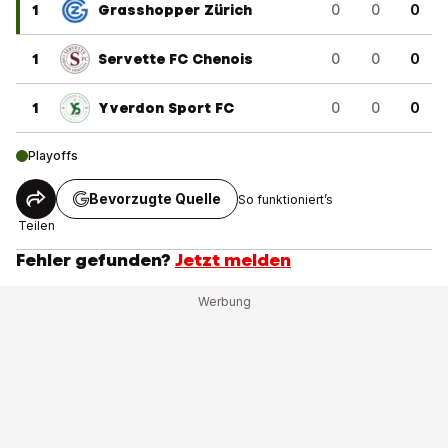
1
Grasshopper Zürich
0
0
0
1
Servette FC Chenois
0
0
0
1
Yverdon Sport FC
0
0
0
Playoffs
Bevorzugte Quelle
So funktioniert’s
Teilen
Fehler gefunden?
Jetzt melden