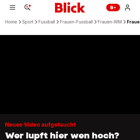
Home
Sport
Fussball
Frauen-Fussball
Frauen-WM
Fraue
Neues Video aufgetaucht
Wer lupft hier wen hoch?