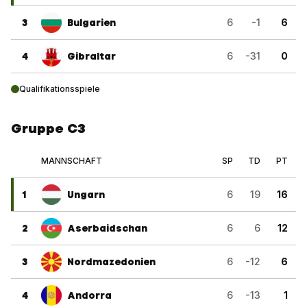
3
Bulgarien
6
-1
6
4
Gibraltar
6
-31
0
Qualifikationsspiele
Gruppe C3
MANNSCHAFT
SP
TD
PT
1
Ungarn
6
19
16
2
Aserbaidschan
6
6
12
3
Nordmazedonien
6
-12
6
4
Andorra
6
-13
1