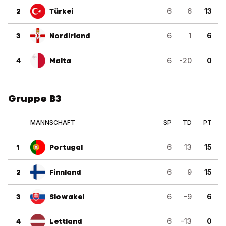
2
Türkei
6
6
13
3
Nordirland
6
1
6
4
Malta
6
-20
0
Gruppe B3
MANNSCHAFT
SP
TD
PT
1
Portugal
6
13
15
2
Finnland
6
9
15
3
Slowakei
6
-9
6
4
Lettland
6
-13
0