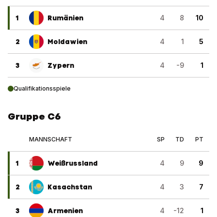
1
Rumänien
4
8
10
2
Moldawien
4
1
5
3
Zypern
4
-9
1
Qualifikationsspiele
Gruppe C6
MANNSCHAFT
SP
TD
PT
1
Weißrussland
4
9
9
2
Kasachstan
4
3
7
3
Armenien
4
-12
1