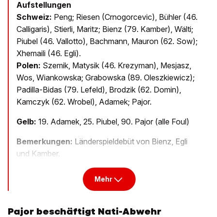
Aufstellungen
Schweiz:
Peng; Riesen (Crnogorcevic), Bühler (46.
Calligaris), Stierli, Maritz; Bienz (79. Kamber), Wälti;
Piubel (46. Vallotto), Bachmann, Mauron (62. Sow);
Xhemaili (46. Egli).
Polen:
Szemik, Matysik (46. Krezyman), Mesjasz,
Wos, Wiankowska; Grabowska (89. Oleszkiewicz);
Padilla-Bidas (79. Lefeld), Brodzik (62. Domin),
Kamczyk (62. Wrobel), Adamek; Pajor.
Gelb:
19. Adamek, 25. Piubel, 90. Pajor (alle Foul)
Bemerkungen:
Länderspieldebüt von Bienz, Egli
und Kamber.
Mehr
Pajor beschäftigt Nati-Abwehr