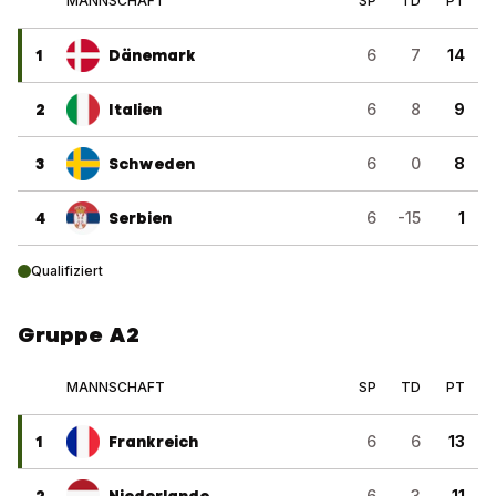
MANNSCHAFT
SP
TD
PT
1
Dänemark
6
7
14
2
Italien
6
8
9
3
Schweden
6
0
8
4
Serbien
6
-15
1
Qualifiziert
Gruppe A2
MANNSCHAFT
SP
TD
PT
1
Frankreich
6
6
13
6
3
11