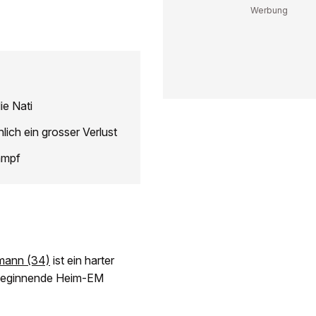
ie Nati
lich ein grosser Verlust
ampf
mann (34)
ist ein harter
li beginnende Heim-EM