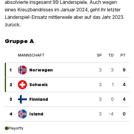
absolvierte insgesamt 99 Länderspiele. Auch wegen
eines Kreuzbandrisses im Januar 2024, geht ihr letzter
Länderspiel-Einsatz mittlerweile aber auf das Jahr 2023
zurück.
Gruppe A
MANNSCHAFT
SP
TD
PT
1
Norwegen
3
3
9
2
Schweiz
3
1
4
3
Finnland
3
0
4
4
Island
3
-4
0
Playoffs