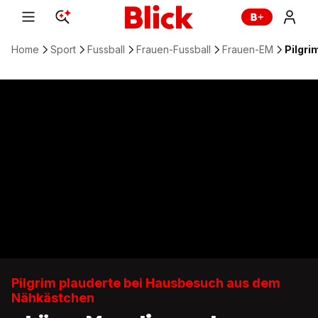
Home
Sport
Fussball
Frauen-Fussball
Frauen-EM
Pilgri
Pilgrim plauderte bei Hausbesuch aus dem
Nähkästchen