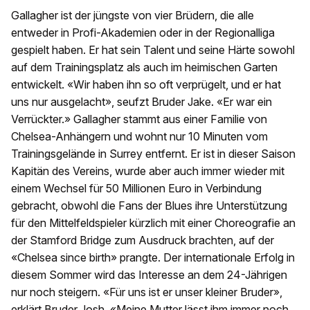
Gallagher ist der jüngste von vier Brüdern, die alle
entweder in Profi-Akademien oder in der Regionalliga
gespielt haben. Er hat sein Talent und seine Härte sowohl
auf dem Trainingsplatz als auch im heimischen Garten
entwickelt. «Wir haben ihn so oft verprügelt, und er hat
uns nur ausgelacht», seufzt Bruder Jake. «Er war ein
Verrückter.» Gallagher stammt aus einer Familie von
Chelsea-Anhängern und wohnt nur 10 Minuten vom
Trainingsgelände in Surrey entfernt. Er ist in dieser Saison
Kapitän des Vereins, wurde aber auch immer wieder mit
einem Wechsel für 50 Millionen Euro in Verbindung
gebracht, obwohl die Fans der Blues ihre Unterstützung
für den Mittelfeldspieler kürzlich mit einer Choreografie an
der Stamford Bridge zum Ausdruck brachten, auf der
«Chelsea since birth» prangte. Der internationale Erfolg in
diesem Sommer wird das Interesse an dem 24-Jährigen
nur noch steigern. «Für uns ist er unser kleiner Bruder»,
erklärt Bruder Josh. «Meine Mutter lässt ihm immer noch