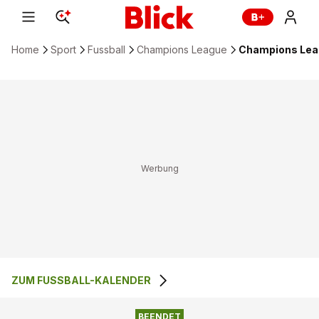
Home
Sport
Fussball
Champions League
Champions Leag
ZUM FUSSBALL-KALENDER
0
:
3
BSC YOUNG BOYS
ASTON VILLA
BEENDET