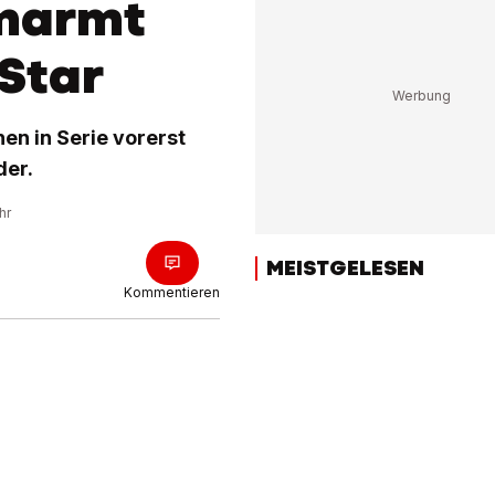
marmt
Star
en in Serie vorerst
der.
hr
MEISTGELESEN
Kommentieren