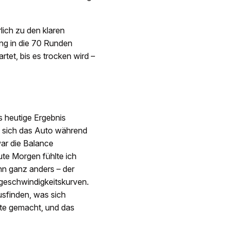
ich zu den klaren
ng in die 70 Runden
tet, bis es trocken wird –
s heutige Ergebnis
k sich das Auto während
war die Balance
eute Morgen fühlte ich
ann ganz anders – der
hgeschwindigkeitskurven.
sfinden, was sich
itte gemacht, und das