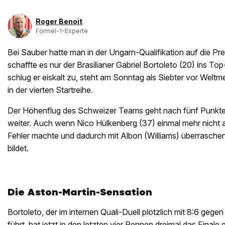
Roger Benoit
Formel-1-Experte
Bei Sauber hatte man in der Ungarn-Qualifikation auf die Pr
schaffte es nur der Brasilianer Gabriel Bortoleto (20) ins To
schlug er eiskalt zu, steht am Sonntag als Siebter vor Weltm
in der vierten Startreihe.
Der Höhenflug des Schweizer Teams geht nach fünf Punkter
weiter. Auch wenn Nico Hülkenberg (37) einmal mehr nicht a
Fehler machte und dadurch mit Albon (Williams) überraschend
bildet.
Die Aston-Martin-Sensation
Bortoleto, der im internen Quali-Duell plötzlich mit 8:6 gege
führt, hat jetzt in den letzten vier Rennen dreimal das Finale e