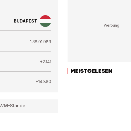
BUDAPEST
1:38:01.989
+2.141
MEISTGELESEN
+14.880
WM-Stände