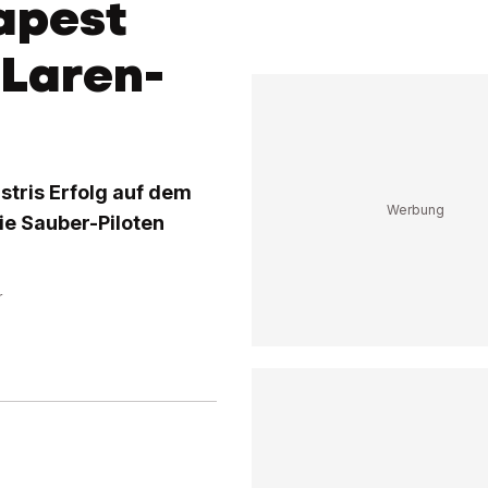
dapest
cLaren-
astris Erfolg auf dem
ie Sauber-Piloten
r