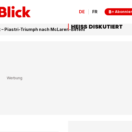
DE
FR
Abonnie
HEISS DISKUTIERT
 – Piastri-Triumph nach McLaren-Befehl