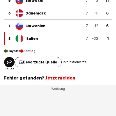
5
Slowakei
7
2
11
6
Dänemark
7
-11
6
7
Slowenien
7
-12
6
8
Italien
7
-23
1
Playoffs
Abstieg
Bevorzugte Quelle
So funktioniert’s
Teilen
Fehler gefunden?
Jetzt melden