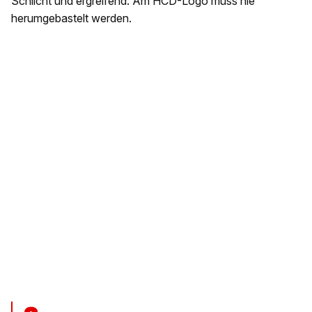
Schlicht und ergreifend: Am HCD-Logo muss nie
herumgebastelt werden.