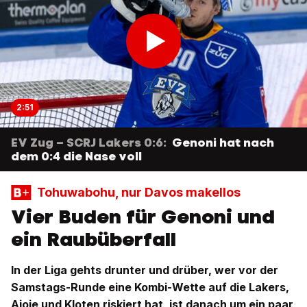
2:51
EV Zug – SCRJ Lakers 0:6:
Genoni hat nach
dem 0:4 die Nase voll
Tohuwabohu, nur Davos makellos
Vier Buden für Genoni und
ein Raubüberfall
In der Liga gehts drunter und drüber, wer vor der
Samstags-Runde eine Kombi-Wette auf die Lakers,
Ajoie und Kloten riskiert hat, ist danach um ein paar