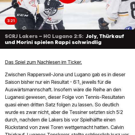
3:21
SCRJ Lakers – HC Lugano 2:5:
Joly, Thürkauf
und Morini spielen Rappi schwindlig
Das Spiel zum Nachlesen im Ticker.
Zwischen Rapperswil-Jona und Lugano gab es in dieser
Saison bisher nur ein Resultat - 6:1, jeweils für die
Auswärtsmannschaft. Insofern wäre die Reihe an den
Luganesi gewesen, dieser Folge von Tennis-Resultaten
quasi einen dritten Satz folgen zu lassen. So deutlich
wurde es zwar nicht, aber die Tessiner setzten sich 5:2
durch, nachdem die Lakers bis vor Spielhälfte einen
Rückstand von zwei Toren wettgemacht hatten. Calvin
Thürkauf, Luganos Topskorer, stellte schliesslich kurz vor