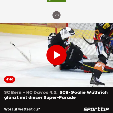
VS
4:46
SC Bern – HC Davos 4:2:
SCB-Goalie Wüthrich
glänzt mit dieser Super-Parade
Worauf wettest du?