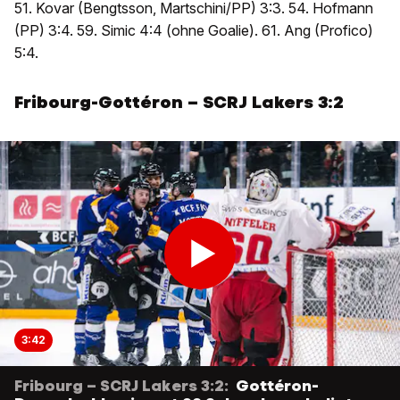
51. Kovar (Bengtsson, Martschini/PP) 3:3. 54. Hofmann
(PP) 3:4. 59. Simic 4:4 (ohne Goalie). 61. Ang (Profico)
5:4.
Fribourg-Gottéron – SCRJ Lakers 3:2
3:42
Fribourg – SCRJ Lakers 3:2:
Gottéron-