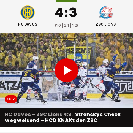
4
:
3
HC DAVOS
ZSC LIONS
(
1:0 | 2:1 | 1:2
)
3:57
HC Davos – ZSC Lions 4:3:
Stranskys Check
wegweisend – HCD KNAKt den ZSC