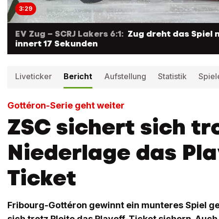
3:29
EV Zug – SCRJ Lakers 6:1:
Zug dreht das Spiel
innert 17 Sekunden
Liveticker
Bericht
Aufstellung
Statistik
Spiel
Gottéron-Serie geht weiter
ZSC sichert sich tr
Niederlage das Pla
Ticket
Fribourg-Gottéron gewinnt ein munteres Spiel ge
sich trotz Pleite das Playoff-Ticket sichern. Auc