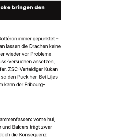
cke bringen den
 Gottéron immer gepunktet –
ran lassen die Drachen keine
mer wieder vor Probleme.
uss-Versuchen ansetzen,
fer. ZSC-Verteidiger Kukan
so den Puck her. Bei Liljas
m kann der Fribourg-
usammenfassen: vorne hui,
to und Balcers trägt zwar
jedoch die Konsequenz