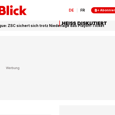
DE
FR
Abonnie
HEISS DISKUTIERT
gue: ZSC sichert sich trotz Niederlage das Playoff-Ticket