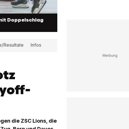
 mit Doppelschlag
e/Resultate
Infos
otz
yoff-
gen die ZSC Lions, die
h Zug, Bern und Davos