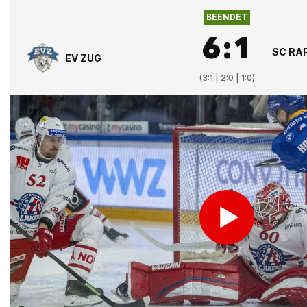
BEENDET
6
:
1
SC RA
EV ZUG
(
3:1 | 2:0 | 1:0
)