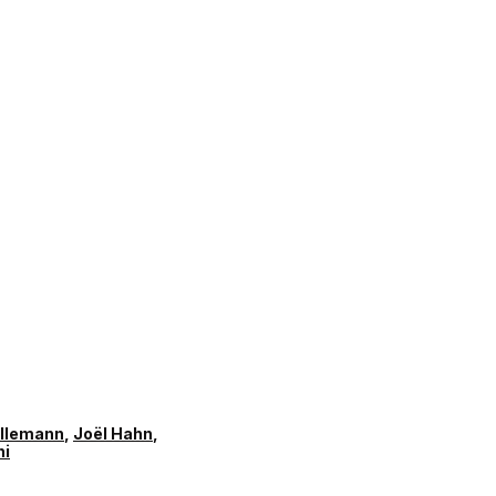
Allemann
,
Joël Hahn
,
ni