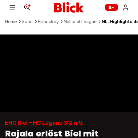
Home
Sport
Eishockey
National League
NL: Highlights de
EHC Biel – HC Lugano 3:2 n.V.
Rajala erlöst Biel mit