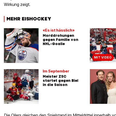
Wirkung zeigt.
MEHR EISHOCKEY
«Es ist hässlich»
Morddrohungen
gegen Familie von
NHL-Goalie
MIT VIDEO
Im September
Meister ZSC
startet gegen Biel
in die Saison
Die Oilers gleichen den Spielstand im Mitteldrittel innerhalb