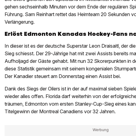
gehen sechseinhalb Minuten vor dem Ende der regulären Spiel
Führung. Sam Reinhart rettet das Heimteam 20 Sekunden vor d
Verlängerung.
Erlöst Edmonton Kanadas Hockey-Fans na
In dieser ist es der deutsche Superstar Leon Draisaitl, der die
Sieg schiesst. Der 29-Jährige hat mit zwei Assists bereits m
Aufholjagd der Gäste gehabt. Mit nun 32 Skorerpunkten in den
diese Statistik gemeinsam mit seinem kongenialen Sturmpar
Der Kanadier steuert am Donnerstag einen Assist bei.
Dank des Siegs der Oilers ist in der auf maximal sieben Spiel
wieder alles offen. Florida darf weiterhin von der erfolgreich
träumen, Edmonton vom ersten Stanley-Cup-Sieg eines kan
Titelgewinn der Montreal Canadiens vor 32 Jahren.