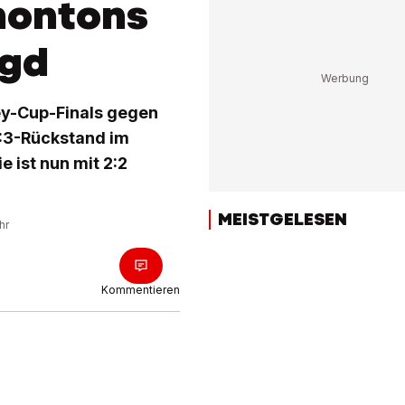
montons
agd
ey-Cup-Finals gegen
0:3-Rückstand im
e ist nun mit 2:2
MEISTGELESEN
hr
Kommentieren