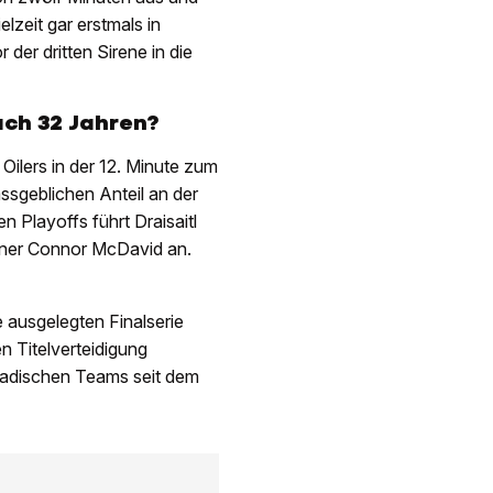
zeit gar erstmals in
er dritten Sirene in die
ch 32 Jahren?
 Oilers in der 12. Minute zum
assgeblichen Anteil an der
 Playoffs führt Draisaitl
tner Connor McDavid an.
e ausgelegten Finalserie
en Titelverteidigung
adischen Teams seit dem