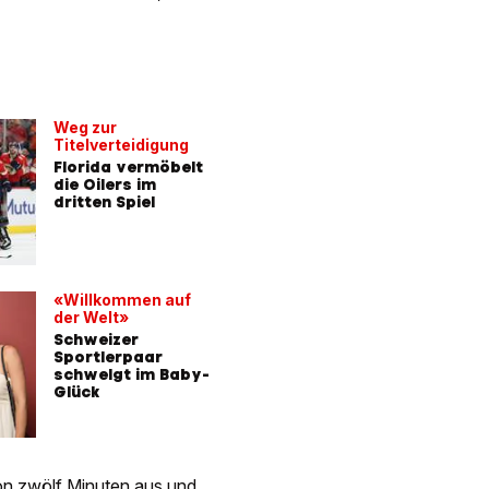
Weg zur
Titelverteidigung
Florida vermöbelt
die Oilers im
dritten Spiel
«Willkommen auf
der Welt»
Schweizer
Sportlerpaar
schwelgt im Baby-
Glück
 von zwölf Minuten aus und