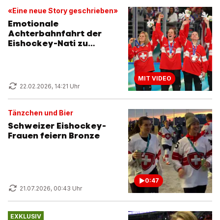
«Eine neue Story geschrieben»
Emotionale
Achterbahnfahrt der
Eishockey-Nati zu
Olympia-Bronze
MIT VIDEO
22.02.2026, 14:21 Uhr
Tänzchen und Bier
Schweizer Eishockey-
Frauen feiern Bronze
0:47
21.07.2026, 00:43 Uhr
EXKLUSIV