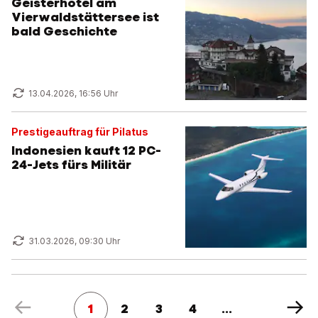
Geisterhotel am
Vierwaldstättersee ist
bald Geschichte
13.04.2026, 16:56 Uhr
Prestigeauftrag für Pilatus
Indonesien kauft 12 PC-
24-Jets fürs Militär
31.03.2026, 09:30 Uhr
1
2
3
4
...