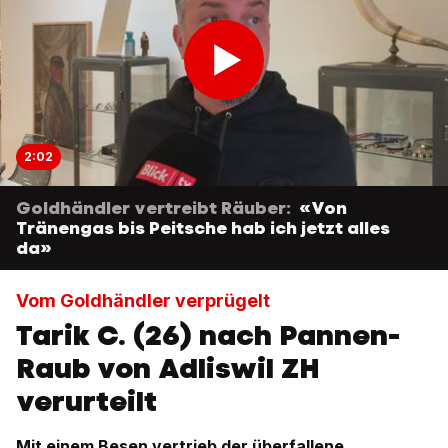
2:02
Goldhändler vertreibt Räuber:
«Von
Tränengas bis Peitsche hab ich jetzt alles
da»
Vom Goldhändler verprügelt
Tarik C. (26) nach Pannen-
Raub von Adliswil ZH
verurteilt
Mit einem Besen vertrieb der überfallene