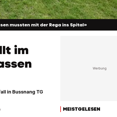
sen mussten mit der Rega ins Spital»
lt im
sassen
fall in Bussnang TG
MEISTGELESEN
r